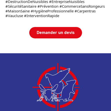
#DestructionDeNuisibles
#EntrepriseNuisibles
#SécuritéSanitaire
#Prévention
#CommerceSansRongeurs
#MaisonSaine
#HygièneProfessionnelle
#Carpentras
#Vaucluse
#InterventionRapide
Demander un devis