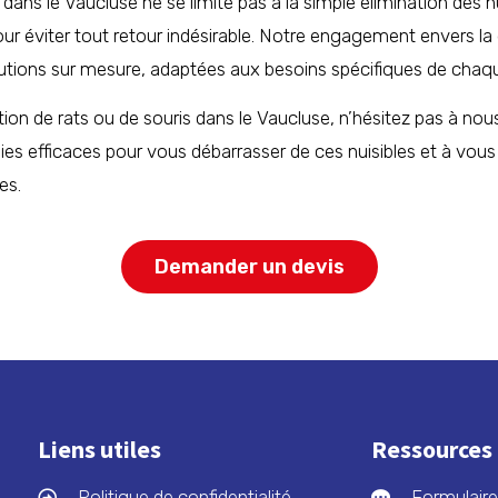
dans le Vaucluse ne se limite pas à la simple élimination des
r éviter tout retour indésirable. Notre engagement envers la q
lutions sur mesure, adaptées aux besoins spécifiques de chaqu
tion de rats ou de souris dans le Vaucluse, n’hésitez pas à no
es efficaces pour vous débarrasser de ces nuisibles et à vou
es.
Demander un devis
Liens utiles
Ressources
Politique de confidentialité
Formulaire